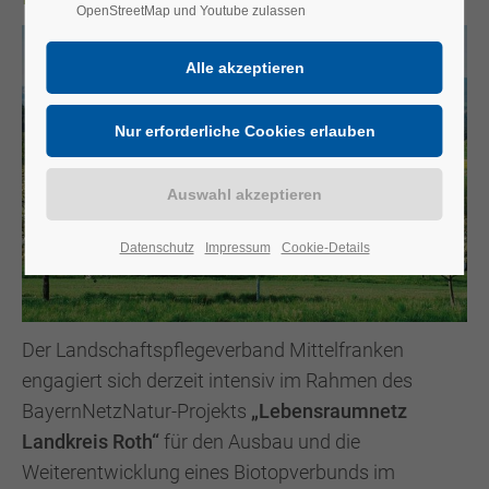
OpenStreetMap und Youtube zulassen
Datenschutz
Impressum
Cookie-Details
Der Landschaftspflegeverband Mittelfranken
engagiert sich derzeit intensiv im Rahmen des
BayernNetzNatur-Projekts
„Lebensraumnetz
Landkreis Roth“
für den Ausbau und die
Weiterentwicklung eines Biotopverbunds im