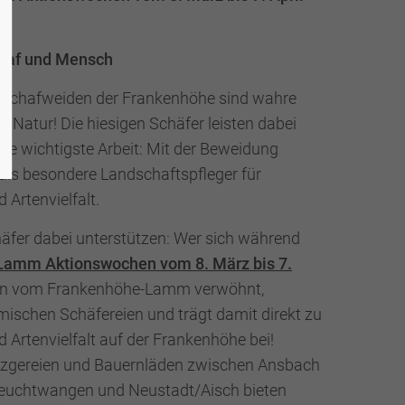
chaf und Mensch
n Schafweiden der Frankenhöhe sind wahre
 Natur! Die hiesigen Schäfer leisten dabei
die wichtigste Arbeit: Mit der Beweidung
als besondere Landschaftspfleger für
 Artenvielfalt.
äfer dabei unterstützen: Wer sich während
amm Aktionswochen vom 8. März bis 7.
en vom Frankenhöhe-Lamm verwöhnt,
imischen Schäfereien und trägt damit direkt zu
 Artenvielfalt auf der Frankenhöhe bei!
zgereien und Bauernläden zwischen Ansbach
euchtwangen und Neustadt/Aisch bieten