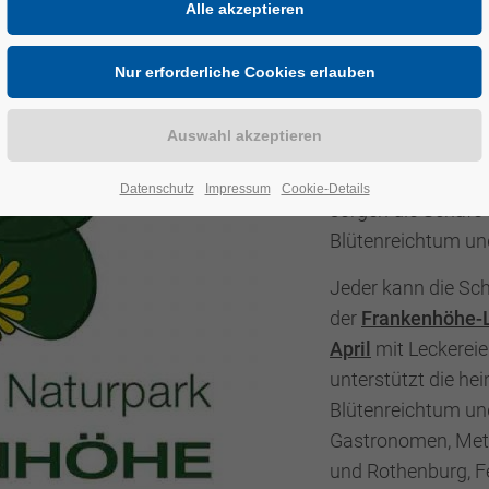
2024
Wildkräuter für S
Die kräuterreiche
Schatzkästchen der
mit ihren Schafen 
Datenschutz
Impressum
Cookie-Details
sorgen die Schafe 
Blütenreichtum und
Jeder kann die Sch
der
Frankenhöhe-L
April
mit Leckerei
unterstützt die he
Blütenreichtum und
Gastronomen, Met
und Rothenburg, F