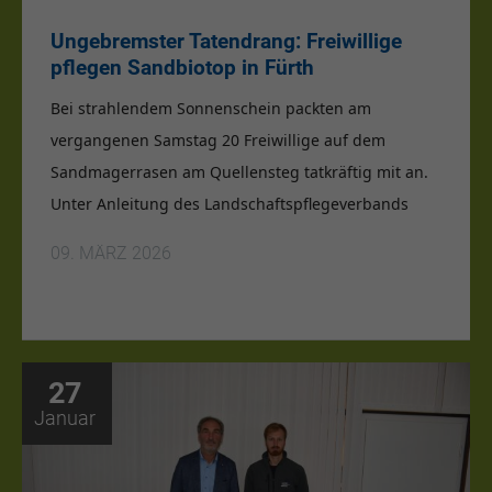
Ungebremster Tatendrang: Freiwillige
pflegen Sandbiotop in Fürth
Bei strahlendem Sonnenschein packten am
vergangenen Samstag
20 Freiwillige
auf dem
Sandmagerrasen am Quellensteg tatkräftig mit an.
Unter Anleitung des Landschaftspflegeverbands
09. MÄRZ 2026
27
Januar